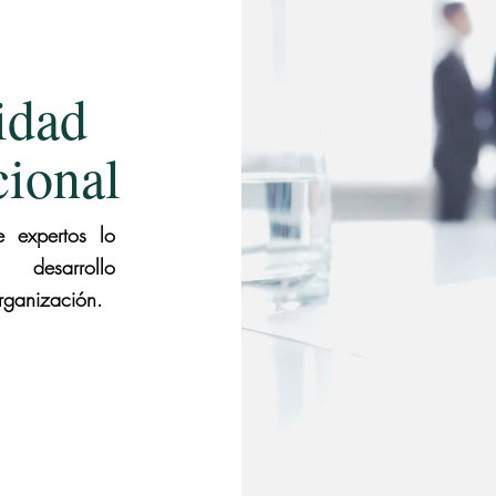
idad
cional
 expertos lo
 desarrollo
rganización.