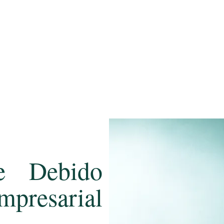
e Debido
presarial