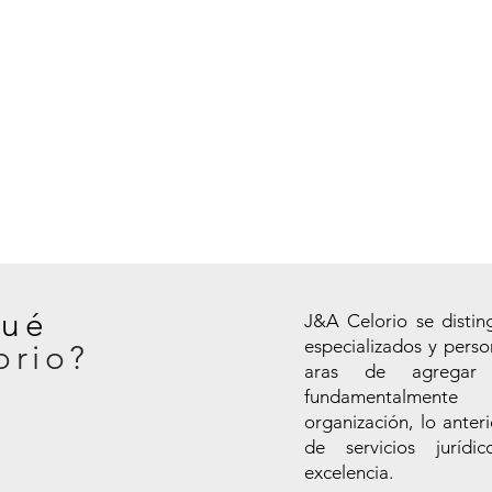
qué
J&A Celorio se disting
especializados y perso
orio?
aras de agrega
fundamentalment
organización, lo anter
de servicios juríd
excelencia.